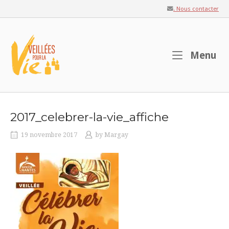
Skip
. Nous contacter
to
content
Home
M
Menu
2017_celebrer-la-vie_affiche
19 novembre 2017
by
Margay