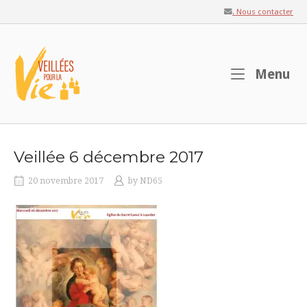
Skip
. Nous contacter
to
content
Home
M
Menu
Veillée 6 décembre 2017
20 novembre 2017
by
ND65