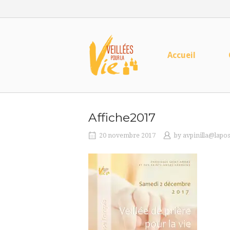
Skip
to
content
Home
Accueil
Affiche2017
20 novembre 2017
by
avpinilla@lapos