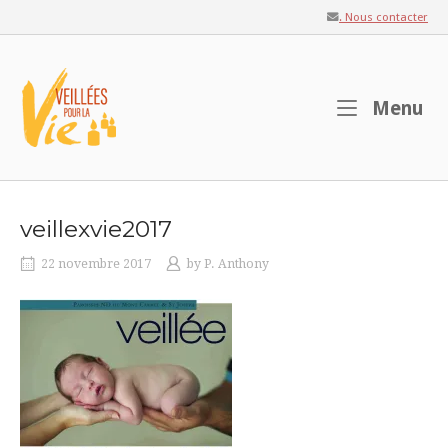
Skip
. Nous contacter
to
content
Home
M
Menu
veillexvie2017
22 novembre 2017
by
P. Anthony