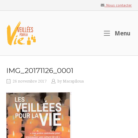
Skip
. Nous contacter
to
content
Home
M
Menu
IMG_20171126_0001
26 novembre 2017
by
Macapiloua