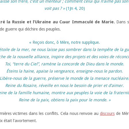
 haïsse son frère, c’est un menteur ; comment celui qui n’aime pas son f
voit pas ? »
(1Jn 4, 20)
cré la Russie et l’Ukraine au Cœur Immaculé de Marie.
Dans 
de guerre qui déchire des peuples.
« Reçois donc, ô Mère, notre supplique.
 étoile de la mer, ne nous laisse pas sombrer dans la tempête de la gu
che de la nouvelle alliance, inspire des projets et des voies de réconci
Toi, “terre du Ciel”, ramène la concorde de Dieu dans le monde.
Éteins la haine, apaise la vengeance, enseigne-nous le pardon.
Libère-nous de la guerre, préserve le monde de la menace nucléaire
Reine du Rosaire, réveille en nous le besoin de prier et d’aimer.
ine de la famille humaine, montre aux peuples la voie de la fraterni
Reine de la paix, obtiens la paix pour le monde. »
emières victimes dans les conflits. Cela nous renvoie au
discours
de Mère
ix était l’avortement.