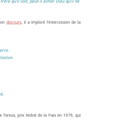
rère qu’il voit, peut-il aimer Dieu qu’il ne
son
discours
, il a imploré l’intercession de la
erre.
liation.
.
té.
 Teresa, prix Nobel de la Paix en 1979, qui