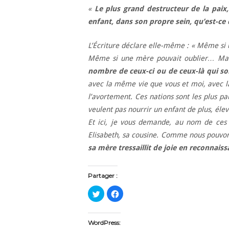
«
Le plus grand destructeur de la paix
enfant, dans son propre sein, qu’est-ce
L’Écriture déclare elle-même : « Même si 
Même si une mère pouvait oublier… Ma
nombre de ceux-ci ou de ceux-là qui son
avec la même vie que vous et moi, avec la
l’avortement. Ces nations sont les plus pau
veulent pas nourrir un enfant de plus, élev
Et ici, je vous demande, au nom de ces p
Elisabeth, sa cousine. Comme nous pouvons 
sa mère tressaillit de joie en reconnaissa
Partager :
C
C
l
l
i
i
q
q
u
u
e
e
WordPress:
z
z