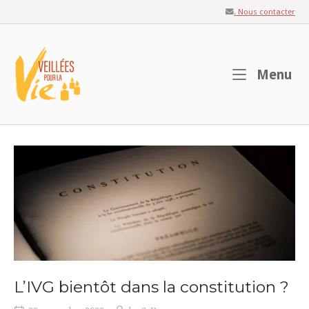
Skip
. Nous contacter
to
content
Home
M
Menu
L’IVG bientôt dans la constitution ?