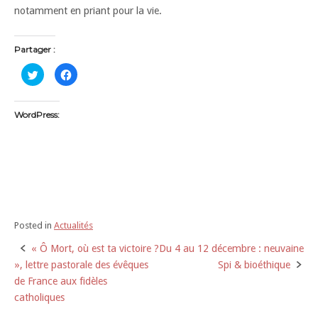
notamment en priant pour la vie.
Partager :
C
C
l
l
i
i
q
q
u
u
e
e
WordPress:
z
z
p
p
o
o
u
u
r
r
p
p
a
a
r
r
t
t
a
a
g
g
e
e
r
r
Posted in
Actualités
s
s
u
u
« Ô Mort, où est ta victoire ?
Du 4 au 12 décembre : neuvaine
Post
r
r
T
F
», lettre pastorale des évêques
Spi & bioéthique
w
a
i
c
navigation
de France aux fidèles
t
e
t
b
catholiques
e
o
r
o