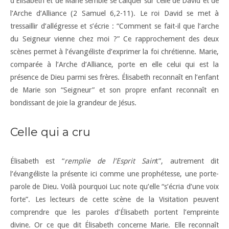
d’Élisabeth et de Marie semble se calquer sur celle de David et de
l’Arche d’Alliance (2 Samuel 6,2-11). Le roi David se met à
tressaillir d’allégresse et s’écrie : “Comment se fait-il que l’arche
du Seigneur vienne chez moi ?” Ce rapprochement des deux
scènes permet à l’évangéliste d’exprimer la foi chrétienne. Marie,
comparée à l’Arche d’Alliance, porte en elle celui qui est la
présence de Dieu parmi ses frères. Élisabeth reconnaît en l’enfant
de Marie son “Seigneur” et son propre enfant reconnaît en
bondissant de joie la grandeur de Jésus.
Celle qui a cru
Élisabeth est “
remplie de l’Esprit Sain
t”, autrement dit
l’évangéliste la présente ici comme une prophétesse, une porte-
parole de Dieu. Voilà pourquoi Luc note qu’elle “s’écria d’une voix
forte”. Les lecteurs de cette scène de la Visitation peuvent
comprendre que les paroles d’Élisabeth portent l’empreinte
divine. Or ce que dit Élisabeth concerne Marie. Elle reconnaît