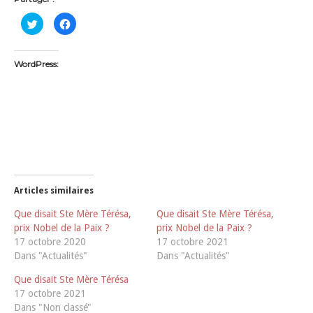
C
C
l
l
i
i
q
q
u
u
e
e
WordPress:
z
z
p
p
o
o
u
u
r
r
p
p
a
a
r
r
t
t
a
a
g
g
e
e
r
r
s
s
u
u
Articles similaires
r
r
T
F
Que disait Ste Mère Térésa,
Que disait Ste Mère Térésa,
w
a
i
c
prix Nobel de la Paix ?
prix Nobel de la Paix ?
t
e
t
b
17 octobre 2020
17 octobre 2021
e
o
Dans "Actualités"
Dans "Actualités"
r
o
(
k
o
(
Que disait Ste Mère Térésa
u
o
v
u
17 octobre 2021
r
v
e
r
Dans "Non classé"