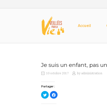
Skip
to
content
Home
Accueil
Je suis un enfant, pas u
10 octobre 2017
by
administration
Partager :
C
C
l
l
i
i
q
q
u
u