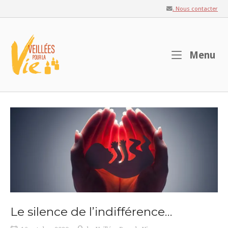
Skip
. Nous contacter
to
content
Home
M
Menu
Le silence de l’indifférence…