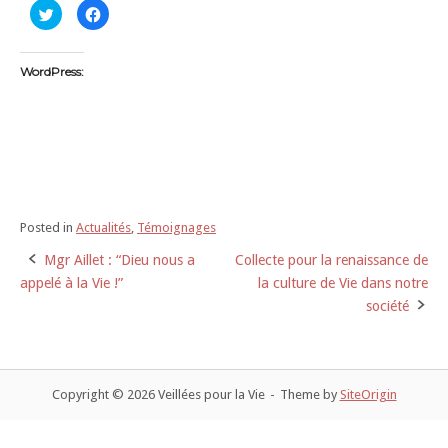
C
C
l
l
i
i
q
q
u
u
e
e
WordPress:
z
z
p
p
o
o
u
u
r
r
p
p
a
a
r
r
t
t
a
a
g
g
e
e
r
r
Posted in
Actualités
,
Témoignages
s
s
u
u
Mgr Aillet : “Dieu nous a
Collecte pour la renaissance de
Post
r
r
T
F
appelé à la Vie !”
la culture de Vie dans notre
w
a
i
c
navigation
société
t
e
t
b
e
o
r
o
(
k
o
(
u
o
v
u
Copyright © 2026 Veillées pour la Vie
Theme by
SiteOrigin
r
v
e
r
d
e
a
d