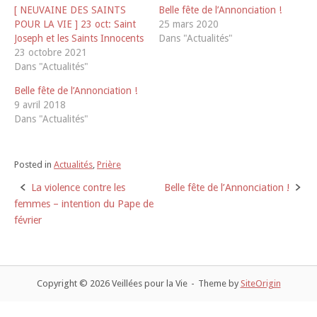
T
F
[ NEUVAINE DES SAINTS
Belle fête de l’Annonciation !
w
a
i
c
POUR LA VIE ] 23 oct: Saint
25 mars 2020
t
e
t
b
Joseph et les Saints Innocents
Dans "Actualités"
e
o
23 octobre 2021
r
o
(
k
Dans "Actualités"
o
(
u
o
v
u
Belle fête de l’Annonciation !
r
v
e
r
9 avril 2018
d
e
Dans "Actualités"
a
d
n
a
s
n
u
s
n
u
e
n
Posted in
Actualités
,
Prière
n
e
o
n
La violence contre les
Belle fête de l’Annonciation !
Post
u
o
v
u
femmes – intention du Pape de
e
v
l
e
navigation
février
l
l
e
l
f
e
e
f
n
e
ê
n
t
ê
r
t
Copyright © 2026 Veillées pour la Vie
Theme by
SiteOrigin
e
r
)
e
)