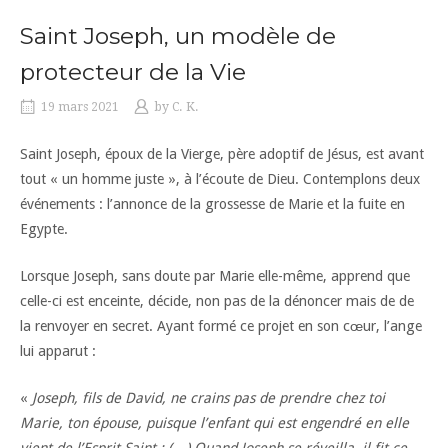
Saint Joseph, un modèle de
protecteur de la Vie
19 mars 2021
by
C. K.
Saint Joseph, époux de la Vierge, père adoptif de Jésus, est avant
tout « un homme juste », à l’écoute de Dieu. Contemplons deux
événements : l’annonce de la grossesse de Marie et la fuite en
Egypte.
Lorsque Joseph, sans doute par Marie elle-même, apprend que
celle-ci est enceinte, décide, non pas de la dénoncer mais de de
la renvoyer en secret. Ayant formé ce projet en son cœur, l’ange
lui apparut :
«
Joseph, fils de David, ne crains pas de prendre chez toi
Marie, ton épouse, puisque l’enfant qui est engendré en elle
vient de l’Esprit Saint ; (…) Quand Joseph se réveilla, il fit ce