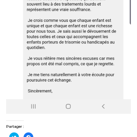
Partager :
C
C