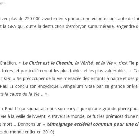
 Vie
vec plus de 220 000 avortements par an, une volonté constante de faire
a GPA qui, outre la destruction d’embryon surnuméraire, engendre des
 Chrétien. «
Le Christ est le Chemin, la Vérité, et la Vie
», c’est “
le 
 frères, et particulièrement les plus faibles et les plus vulnérables. «
Ce
 fait.
» Se préoccuper de la Vie menacée des enfants à naître et des 
-Paul II conclu son encyclique Evangelium Vitae par sa grande prière
ns la cause de la Vie…
».
Jean Paul II qui souhaitait dans son encyclique qu’une grande prière pou
la vie à la veille de l’Avent. A travers le monde, ce fut les prémices d’u
 de mort… Donnons un «
témoignage ecclésial commun pour une civi
s du monde entier en 2010)