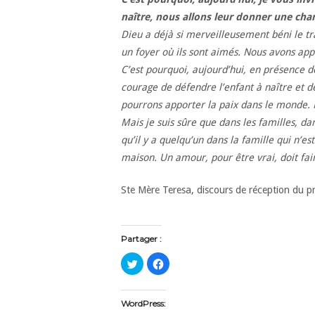
naître, nous allons leur donner une cha
Dieu a déjà si merveilleusement béni le tra
un foyer où ils sont aimés. Nous avons appo
C’est pourquoi, aujourd’hui, en présence d
courage de défendre l’enfant à naître et de
pourrons apporter la paix dans le monde. N
Mais je suis sûre que dans les familles, 
qu’il y a quelqu’un dans la famille qui n’es
maison. Un amour, pour être vrai, doit fai
Ste Mère Teresa, discours de réception du p
Partager :
C
C
l
l
i
i
q
q
u
u
e
e
WordPress:
z
z