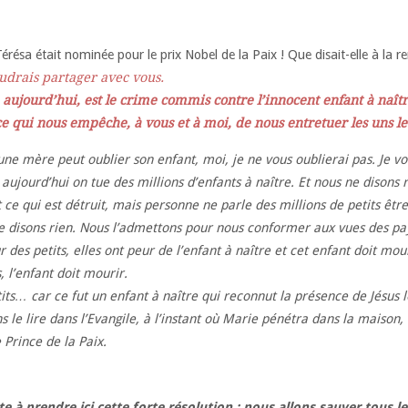
érésa était nominée pour le prix Nobel de la Paix ! Que disait-elle à la r
oudrais partager avec vous.
, aujourd’hui, est le crime commis contre l’innocent enfant à naît
ce qui nous empêche, à vous et à moi, de nous entretuer les uns le
une mère peut oublier son enfant, moi, je ne vous oublierai pas. Je 
ujourd’hui on tue des millions d’enfants à naître. Et nous ne disons r
t ce qui est détruit, mais personne ne parle des millions de petits êt
ne disons rien. Nous l’admettons pour nous conformer aux vues des pay
r des petits, elles ont peur de l’enfant à naître et cet enfant doit mou
, l’enfant doit mourir.
its… car ce fut un enfant à naître qui reconnut la présence de Jésus l
e lire dans l’Evangile, à l’instant où Marie pénétra dans la maison, le
 Prince de la Paix.
te à prendre ici cette forte résolution : nous allons sauver tous le