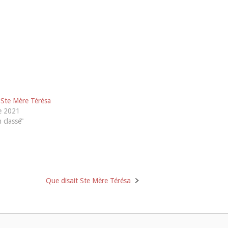
 Ste Mère Térésa
e 2021
 classé"
Que disait Ste Mère Térésa