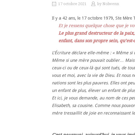
17 octobre 2021
by
Nolwenn
Il y a 42 ans, le 17 octobre 1979, Ste Mère T
Et je ressens quelque chose que je v
Le plus grand destructeur de la paix
enfant, dans son propre sein, qu’est-
L’Écriture déclare elle-même : « Même si 
Même si un
e mère pouvait oublier… Mais a
ceux-ci ou de ceux-là qui sont tués, de tou
vous et moi, avec la vie de Dieu. Et nous 
nations sont les plus pauvres. Elles ont peu
un enfant de plus, élever un enfant de plus
Et ici, je vous demande, au nom de ces pet
Elisabeth, sa cousine. Comme nous pouvons l
mère tressaillit de joie en reconnaissant le
C’est pourquoi, aujourd’hui, je vous invi