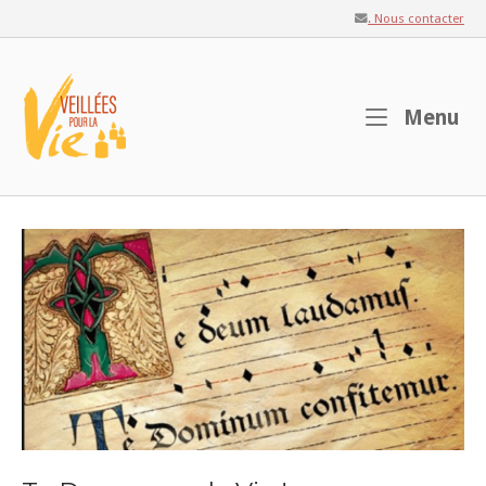
Skip
. Nous contacter
to
content
Home
M
Menu