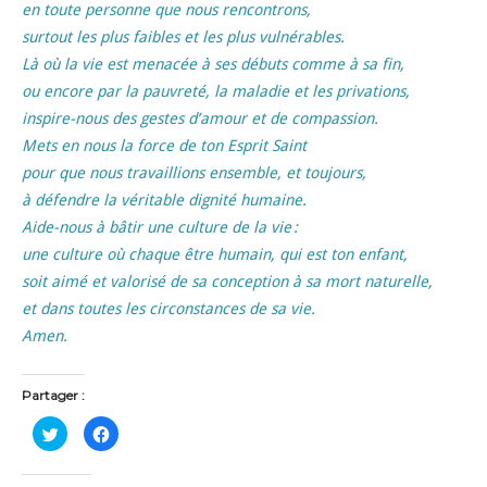
en toute personne que nous rencontrons,
surtout les plus faibles et les plus vulnérables.
Là où la vie est menacée à ses débuts comme à sa fin,
ou encore par la pauvreté, la maladie et les privations,
inspire-nous des gestes d’amour et de compassion.
Mets en nous la force de ton Esprit Saint
pour que nous travaillions ensemble, et toujours,
à défendre la véritable dignité humaine.
Aide-nous à bâtir une culture de la vie :
une culture où chaque être humain, qui est ton enfant,
soit aimé et valorisé de sa conception à sa mort naturelle,
et dans toutes les circonstances de sa vie.
Amen.
Partager :
C
C
l
l
i
i
q
q
u
u